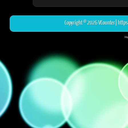
Copyright © 2026 VCounter|
https
Ho