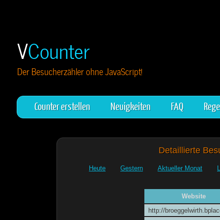
V
Counter
Der Besucherzähler ohne JavaScript!
Counter erstellen
Neuigkeiten
FAQ
Rege
Detaillierte Be
Heute
Gestern
Aktueller Monat
Website
http://broeggelwirth.bpla