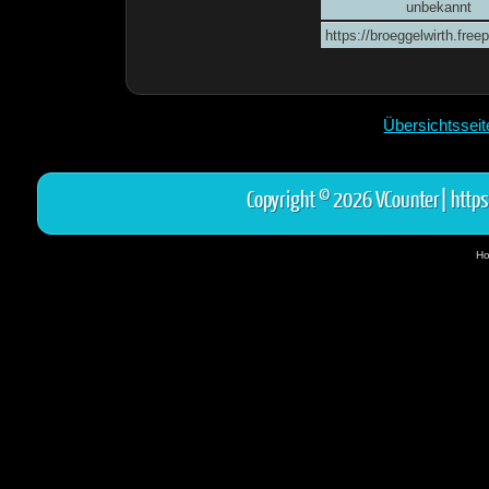
unbekannt
https://broeggelwirth.fre
Übersichtssei
Copyright © 2026 VCounter|
https
Ho