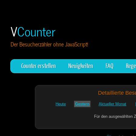
V
Counter
Der Besucherzähler ohne JavaScript!
Counter erstellen
Neuigkeiten
FAQ
Rege
Detaillierte Be
Heute
Gestern
Aktueller Monat
Für den ausgewählten Z