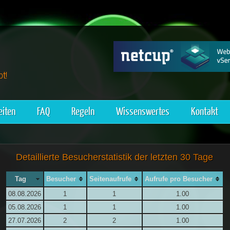
t!
eiten
FAQ
Regeln
Wissenswertes
Kontakt
Detaillierte Besucherstatistik der letzten 30 Tage
Tag
Besucher
Seitenaufrufe
Aufrufe pro Besucher
08.08.2026
1
1
1.00
05.08.2026
1
1
1.00
27.07.2026
2
2
1.00