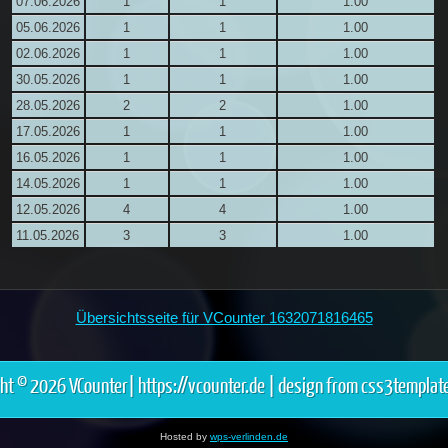
07.06.2026
1
1
1.00
05.06.2026
1
1
1.00
02.06.2026
1
1
1.00
30.05.2026
1
1
1.00
28.05.2026
2
2
1.00
17.05.2026
1
1
1.00
16.05.2026
1
1
1.00
14.05.2026
1
1
1.00
12.05.2026
4
4
1.00
11.05.2026
3
3
1.00
Übersichtsseite für VCounter 1632071816465
ght © 2026 VCounter|
https://vcounter.de
|
design from css3template
Hosted by
wps-verlinden.de