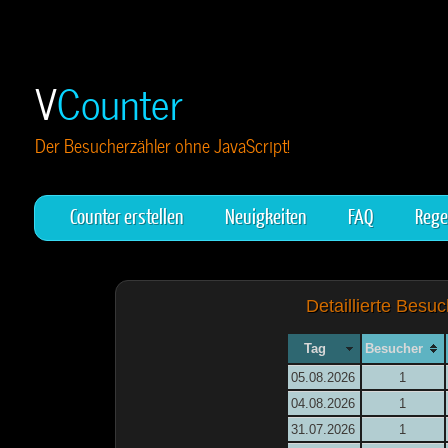
V
Counter
Der Besucherzähler ohne JavaScript!
Counter erstellen
Neuigkeiten
FAQ
Rege
Detaillierte Besuc
Tag
Besucher
05.08.2026
1
04.08.2026
1
31.07.2026
1