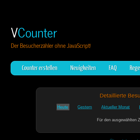
V
Counter
Der Besucherzähler ohne JavaScript!
Counter erstellen
Neuigkeiten
FAQ
Rege
Detaillierte Bes
Heute
Gestern
Aktueller Monat
Für den ausgewählten Z