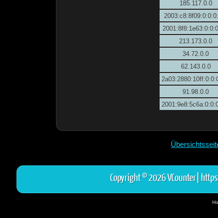
185.117.0.0
2003:c8:8f09:0:0:0
2001:8f8:1e63:0:0:0
213.173.0.0
34.72.0.0
62.143.0.0
2a03:2880:10ff:0:0:
91.98.0.0
2001:9e8:5c6a:0:0:
Übersichtssei
Copyright © 2026 VCounter|
https
Ho