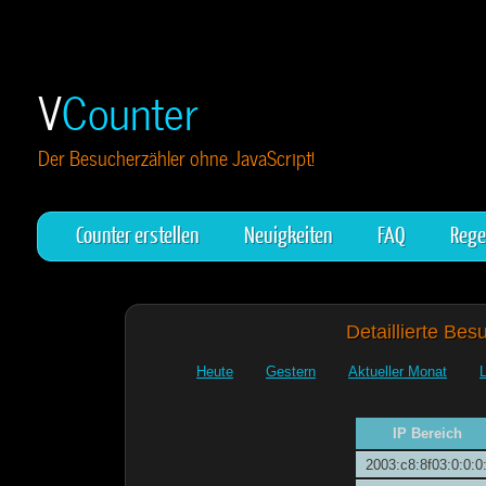
V
Counter
Der Besucherzähler ohne JavaScript!
Counter erstellen
Neuigkeiten
FAQ
Rege
Detaillierte Bes
Heute
Gestern
Aktueller Monat
IP Bereich
2003:c8:8f03:0:0:0