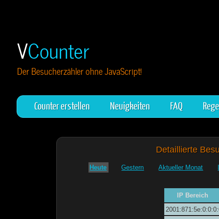
V
Counter
Der Besucherzähler ohne JavaScript!
Counter erstellen
Neuigkeiten
FAQ
Rege
Detaillierte Bes
Heute
Gestern
Aktueller Monat
IP Bereich
2001:871:5e:0:0:0: