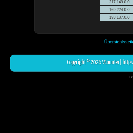
217.149.0.0
169.224.0.0
193.187.0.0
Übersichtssei
Copyright © 2026 VCounter|
https
Ho