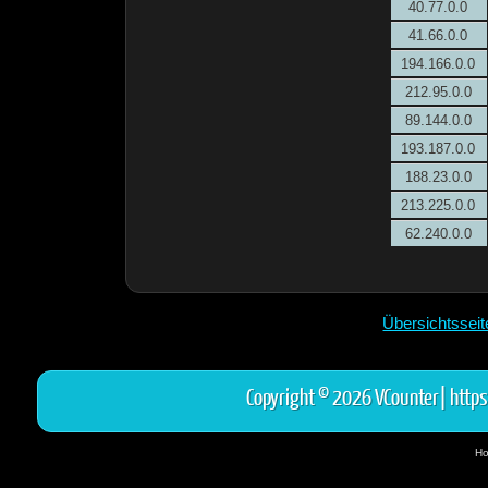
40.77.0.0
41.66.0.0
194.166.0.0
212.95.0.0
89.144.0.0
193.187.0.0
188.23.0.0
213.225.0.0
62.240.0.0
Übersichtssei
Copyright © 2026 VCounter|
https
Ho