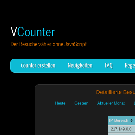
V
Counter
Der Besucherzähler ohne JavaScript!
Counter erstellen
Neuigkeiten
FAQ
Rege
Detaillierte Bes
Heute
Gestern
Aktueller Monat
IP Bereich
217.149.0.0