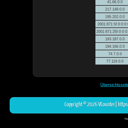
41.66.0.0
217.149.0.0
195.202.0.0
2001:871:5f:0:0:0:
2001:871:25f:0:0:0
193.187.0.0
194.166.0.0
74.7.0.0
77.119.0.0
Übersichtssei
Copyright © 2026 VCounter|
https
Ho