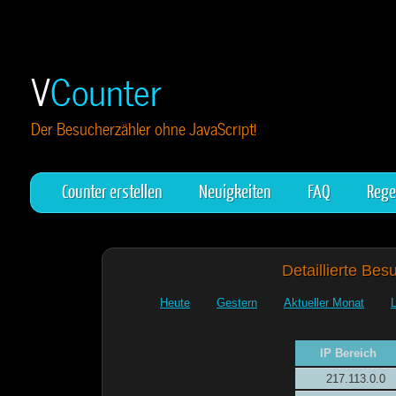
V
Counter
Der Besucherzähler ohne JavaScript!
Counter erstellen
Neuigkeiten
FAQ
Rege
Detaillierte Bes
Heute
Gestern
Aktueller Monat
IP Bereich
217.113.0.0