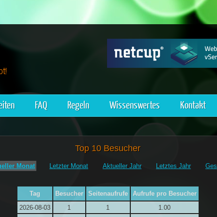
t!
eiten
FAQ
Regeln
Wissenswertes
Kontakt
Top 10 Besucher
ueller Monat
Letzter Monat
Aktueller Jahr
Letztes Jahr
Ges
Tag
Besucher
Seitenaufrufe
Aufrufe pro Besucher
2026-08-03
1
1
1.00