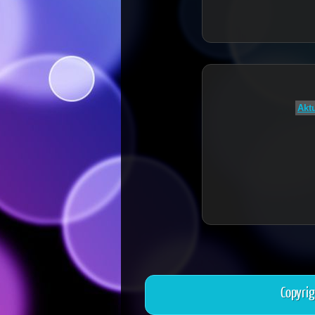
Akt
Copyri