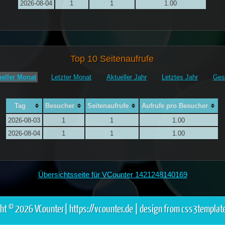
2026-08-04
1
1
1.00
Top 10 Seitenaufrufe
ueller Monat
Letzter Monat
Aktueller Jahr
Letztes Jahr
Ges
Tag
Besucher
Seitenaufrufe
Aufrufe pro Besucher
2026-08-03
1
1
1.00
2026-08-04
1
1
1.00
Übersichtsseite für VCounter 1421248140169
ght © 2026 VCounter|
https://vcounter.de
|
design from css3template