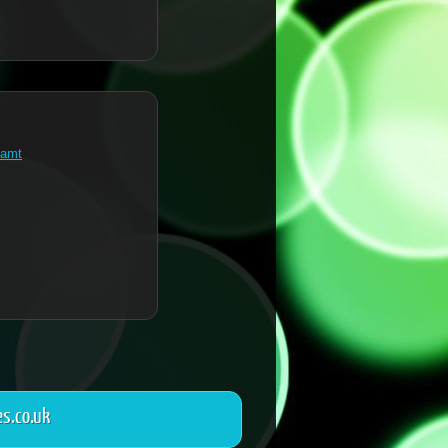
amt
s.co.uk