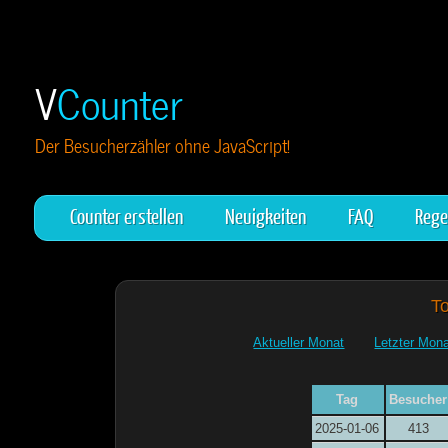
V
Counter
Der Besucherzähler ohne JavaScript!
Counter erstellen
Neuigkeiten
FAQ
Rege
T
Aktueller Monat
Letzter Mon
Tag
Besucher
2025-01-06
413