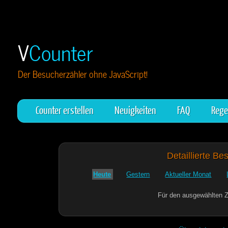
V
Counter
Der Besucherzähler ohne JavaScript!
Counter erstellen
Neuigkeiten
FAQ
Rege
Detaillierte Be
Heute
Gestern
Aktueller Monat
Für den ausgewählten Z