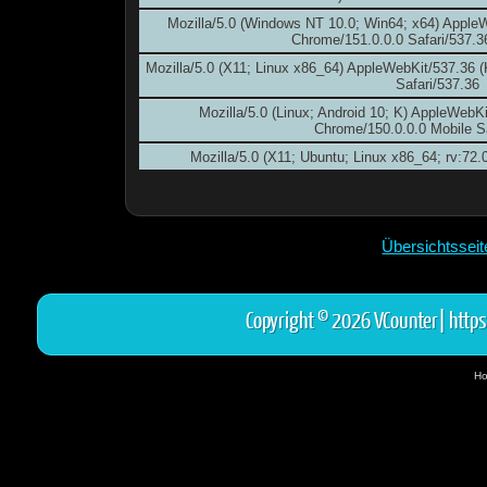
Mozilla/5.0 (Windows NT 10.0; Win64; x64) Apple
Chrome/151.0.0.0 Safari/537.3
Mozilla/5.0 (X11; Linux x86_64) AppleWebKit/537.36
Safari/537.36
Mozilla/5.0 (Linux; Android 10; K) AppleWebK
Chrome/150.0.0.0 Mobile S
Mozilla/5.0 (X11; Ubuntu; Linux x86_64; rv:72
Übersichtssei
Copyright © 2026 VCounter|
https
Ho