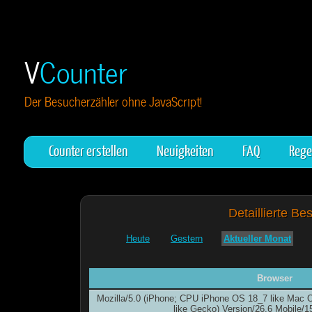
V
Counter
Der Besucherzähler ohne JavaScript!
Counter erstellen
Neuigkeiten
FAQ
Rege
Detaillierte Be
Heute
Gestern
Aktueller Monat
Browser
Mozilla/5.0 (iPhone; CPU iPhone OS 18_7 like Mac
like Gecko) Version/26.6 Mobile/1